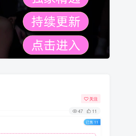
关注
47
11
已售 11