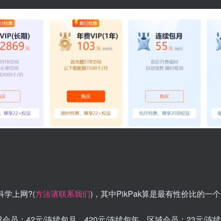
学上网?(
方法请联系我们
)，其中PikPak算是最有性价比的一个
：42元/连续包月，420元/连续包年，区域会员：23元/连续