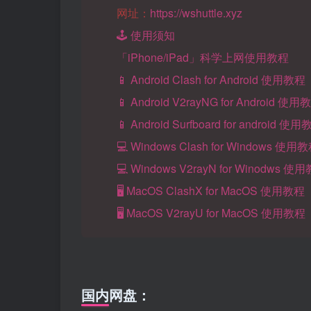
网址：
https://wshuttle.xyz
🕹️ 使用须知
「iPhone/iPad」科学上网使用教程
📱 Android Clash for Android 使用教程
📱 Android V2rayNG for Android 使用
📱 Android Surfboard for android 使
💻 Windows Clash for Windows 使用
💻 Windows V2rayN for Winodws 使
🖥️ MacOS ClashX for MacOS 使用教程
🖥️ MacOS V2rayU for MacOS 使用教程
国内网盘：