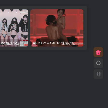
All-in Crew S2E22 性感小姐 第2季 第22期 最终职级战 简繁中文字幕
All-in Crew S4E16 性感小姐 第4季 第16期 心动涂鸦日 中韩简繁字幕