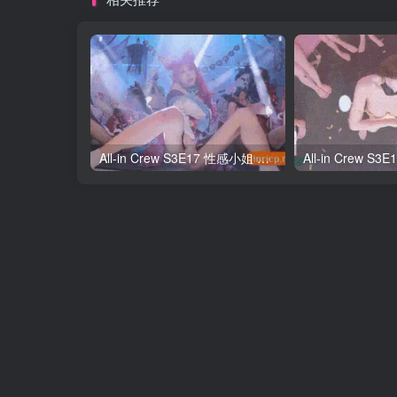
All-in Crew S3E17 性感小姐 第3季 第17期 终极Cosplay大对决 中韩简繁字幕