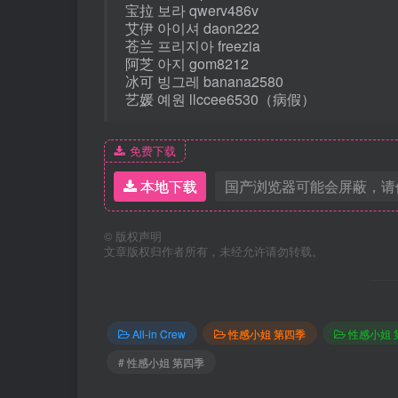
宝拉 보라 qwerv486v
艾伊 아이셔 daon222
苍兰 프리지아 freezia
阿芝 아지 gom8212
冰可 빙그레 banana2580
艺媛 예원 llccee6530（病假）
免费下载
本地下载
国产浏览器可能会屏蔽，请
©
版权声明
文章版权归作者所有，未经允许请勿转载。
All-in Crew
性感小姐 第四季
性感小姐 
# 性感小姐 第四季