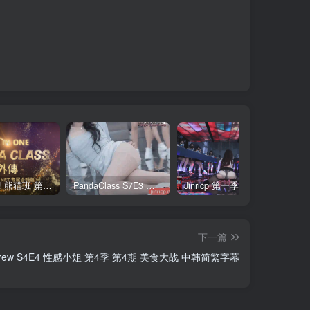
全网最全! 熊猫班 第6季 外传 SpinOff 全集 All in one 合集版 中英韩简繁字幕外挂版
PandaClass S7E3 熊猫班 第7季 第3期 二十一点日 中英韩简繁字幕
Jinricp 第一季 第1集 火爆首播&VIP小黑屋首秀 中文字幕
下一篇
in Crew S4E4 性感小姐 第4季 第4期 美食大战 中韩简繁字幕