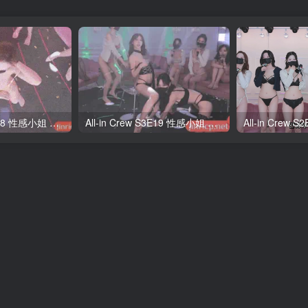
All-in Crew S3E18 性感小姐 第3季 第18期 多巴胺日 中韩简繁字幕
All-in Crew S3E19 性感小姐 第3季 第19期 完结撒花 中韩简繁字幕