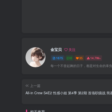
金宝贝
关注
1675
0
35
14.7W+
每一个不曾起舞的日子，都是对生命的辜
上一篇
All-in Crew S4E2 性感小姐 第4季 第2期 首场职级
相关推荐