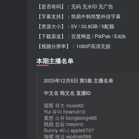
【是否有码】：无码 无水印 无广告
【字幕支持】：简易中韩简繁外挂字幕
【资源大小】：5V / 33.8GB / 5配额
【下载渠道】：百度网盘 / PikPak / Ed2k
【视频分辨率】：1080P高清无损
本期主播名单
2025年12月8日 第3集 主播名单
中文名 韩文名 直播ID
缪斯 뮤즈 muse62
Yui 유이 howru010
素悠 소유 bongbong486
跳跳 점핑 mayonz
Sunny 써니 apple0707
海曜 해요 wpdnskfl88