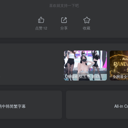
喜欢就支持一下吧
点赞
12
分享
收藏
负
熊猫班 第五季 第17期 最终职级赛&完结
战 简易中韩简繁字幕
All-