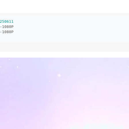
250611
-1080P
-1080P