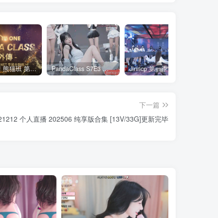
全网最全! 熊猫班 第6季 外传 SpinOff 全集 All in one 合集版 中英韩简繁字幕外挂版
PandaClass S7E3 熊猫班 第7季 第3期 二十一点日 中英韩简繁字幕
Jinricp 第一季 第1集 火爆首播&VIP小黑屋首秀 中文字幕
下一篇
5021212 个人直播 202506 纯享版合集 [13V/33G]更新完毕