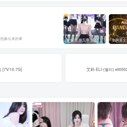
己想象出来的事
熊猫班 第五季 第17期 最终职级赛&完结
7V/10.7G]
艾莉-ELI-(엘리) eli0