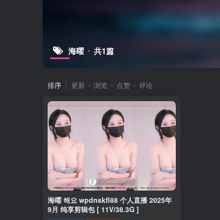
海曜
共1篇
排序
更新
浏览
点赞
评论
海曜 해요 wpdnskfl88 个人直播 2025年
9月 纯享剪辑包 [ 11V/38.3G ]