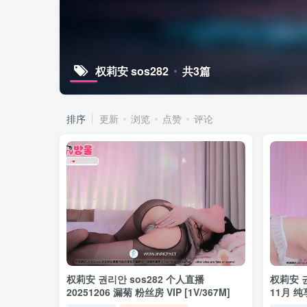
权莉安 sos282
共3篇
排序
更新
浏览
点赞
评论
权莉安 권리안 sos282 个人直播
权莉安 권
20251206 漏菊 粉丝房 VIP [1V/367M]
11月 纯享