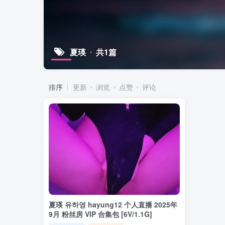
夏瑛
共1篇
排序
更新
浏览
点赞
评论
夏瑛 유하영 hayung12 个人直播 2025年
9月 粉丝房 VIP 合集包 [6V/1.1G]